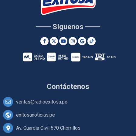
Síguenos
Contáctenos
ventas@radioexitosa.pe
exitosanoticias.pe
Av. Guardia Civil 670 Chorrillos