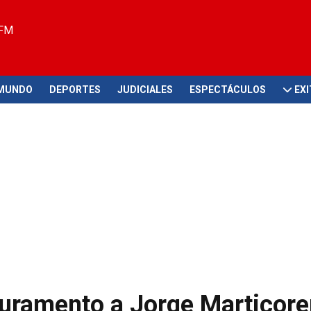
 FM
MUNDO
DEPORTES
JUDICIALES
ESPECTÁCULOS
EX
juramento a Jorge Marticor