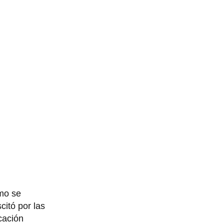
omo se
citó por las
cación