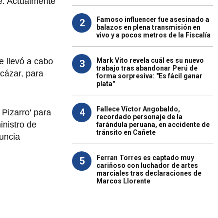
e. Actualmente
Famoso influencer fue asesinado a
2
balazos en plena transmisión en
vivo y a pocos metros de la Fiscalía
e llevó a cabo
Mark Vito revela cuál es su nuevo
3
trabajo tras abandonar Perú de
cázar, para
forma sorpresiva: "Es fácil ganar
plata"
Fallece Víctor Angobaldo,
4
 Pizarro' para
recordado personaje de la
nistro de
farándula peruana, en accidente de
tránsito en Cañete
nuncia
Ferran Torres es captado muy
5
cariñoso con luchador de artes
marciales tras declaraciones de
Marcos Llorente