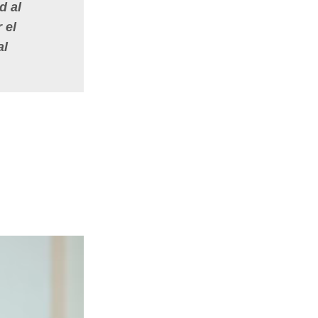
ad
al
 el
al