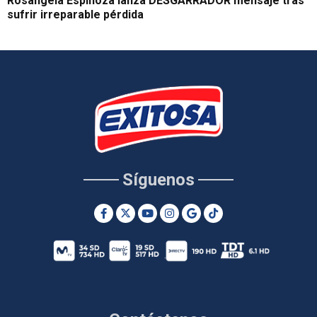
Rosangela Espinoza lanza DESGARRADOR mensaje tras
sufrir irreparable pérdida
Síguenos