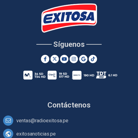
Síguenos
Contáctenos
ventas@radioexitosa.pe
exitosanoticias.pe