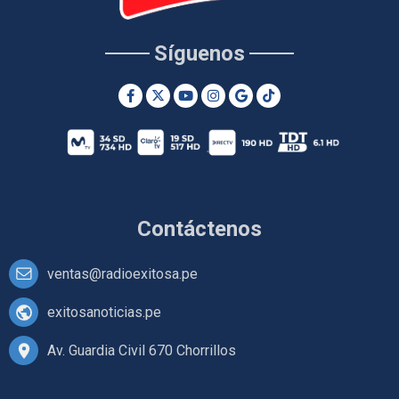
Síguenos
Contáctenos
ventas@radioexitosa.pe
exitosanoticias.pe
Av. Guardia Civil 670 Chorrillos