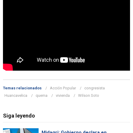
Temas relacionados
Acción Popular
congresista
Huancavelica
quema
vivienda
Wilson Soto
Siga leyendo
Midagri: Gobierno declara en