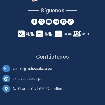
Síguenos
Contáctenos
ventas@radioexitosa.pe
exitosanoticias.pe
Av. Guardia Civil 670 Chorrillos