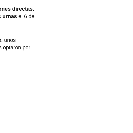
ones directas.
s urnas
el 6 de
o, unos
s optaron por