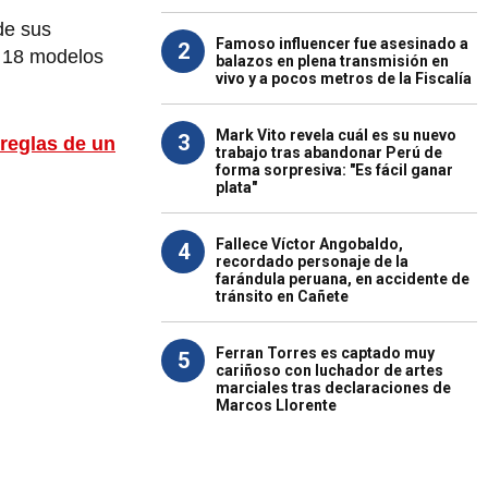
de sus
Famoso influencer fue asesinado a
2
18 modelos
balazos en plena transmisión en
vivo y a pocos metros de la Fiscalía
Mark Vito revela cuál es su nuevo
3
 reglas de un
trabajo tras abandonar Perú de
forma sorpresiva: "Es fácil ganar
plata"
Fallece Víctor Angobaldo,
4
recordado personaje de la
farándula peruana, en accidente de
tránsito en Cañete
Ferran Torres es captado muy
5
cariñoso con luchador de artes
marciales tras declaraciones de
Marcos Llorente