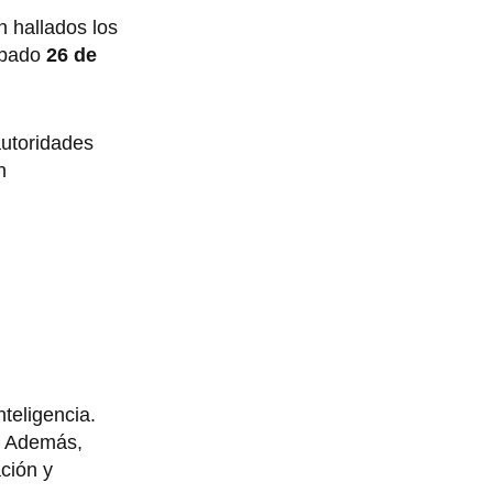
 hallados los
ábado
26 de
autoridades
n
nteligencia.
ó. Además,
ción y