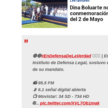
Lee también
Dina Boluarte n
conmemoración
del 2 de Mayo
🔴🔵
#EnDefensaDeLaVerdad
👩🏻‍⚖️ 
Instituto de Defensa Legal, sostuvo q
de su mandato.
📻 95.5 FM
📡 6.1 señal digital abierta
📺 Movistar: 34 SD - 734 HD
🌐...
pic.twitter.com/XVL7Ob1mak