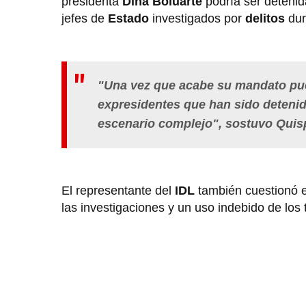
presidenta
Dina Boluarte
podría ser detenid
jefes de
Estado
investigados por
delitos
dur
"Una vez que acabe su mandato pu
expresidentes que han sido detenid
escenario complejo", sostuvo Quis
El representante del
IDL
también cuestionó el
las investigaciones y un uso indebido de lo