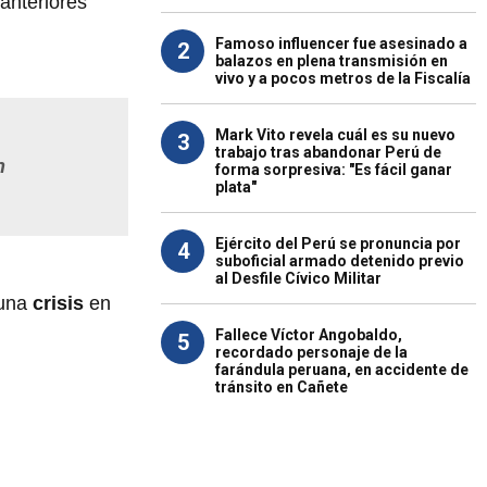
anteriores
Famoso influencer fue asesinado a
2
balazos en plena transmisión en
vivo y a pocos metros de la Fiscalía
Mark Vito revela cuál es su nuevo
3
trabajo tras abandonar Perú de
n
forma sorpresiva: "Es fácil ganar
plata"
Ejército del Perú se pronuncia por
4
suboficial armado detenido previo
al Desfile Cívico Militar
 una
crisis
en
Fallece Víctor Angobaldo,
5
recordado personaje de la
farándula peruana, en accidente de
tránsito en Cañete