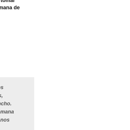
o
tomar
mana de
os
s,
ncho.
Semana
 nos