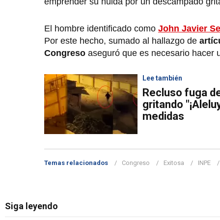
emprender su huida por un descampado gri
El hombre identificado como
John Javier S
Por este hecho, sumado al hallazgo de
artíc
Congreso
aseguró que es necesario hacer 
Lee también
Recluso fuga de
gritando "¡Alelu
medidas
Temas relacionados
Congreso
Exitosa
INPE
Siga leyendo