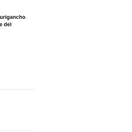
Lurigancho
.
e del