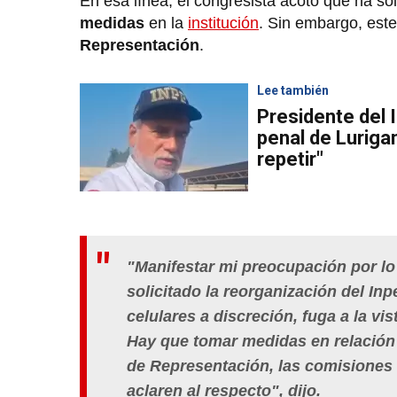
En esa línea, el congresista acotó que ha sol
medidas
en la
institución
. Sin embargo, este
Representación
.
Lee también
Presidente del 
penal de Luriga
repetir"
"Manifestar mi preocupación por lo
solicitado la reorganización del In
celulares a discreción, fuga a la v
Hay que tomar medidas en relación a
de Representación, las comisiones 
aclaren al respecto", dijo.