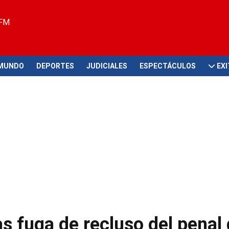
 FM
MUNDO
DEPORTES
JUDICIALES
ESPECTÁCULOS
EX
s fuga de recluso del penal