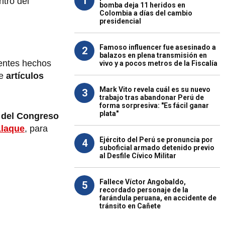
1
tro del
bomba deja 11 heridos en
Colombia a días del cambio
presidencial
Famoso influencer fue asesinado a
2
balazos en plena transmisión en
ientes hechos
vivo y a pocos metros de la Fiscalía
de
artículos
Mark Vito revela cuál es su nuevo
3
trabajo tras abandonar Perú de
forma sorpresiva: "Es fácil ganar
plata"
 del Congreso
Llaque
, para
Ejército del Perú se pronuncia por
4
suboficial armado detenido previo
al Desfile Cívico Militar
Fallece Víctor Angobaldo,
5
recordado personaje de la
farándula peruana, en accidente de
tránsito en Cañete