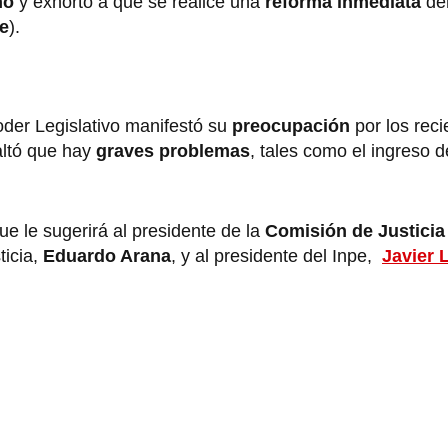
ho
y exhortó a que se realice una
reforma inmediata
den
e
).
 Poder Legislativo manifestó su
preocupación
por los rec
saltó que hay
graves problemas
, tales como el ingreso 
ue le sugerirá al presidente de la
Comisión de Justicia
ticia,
Eduardo Arana
, y al presidente del Inpe,
Javier 