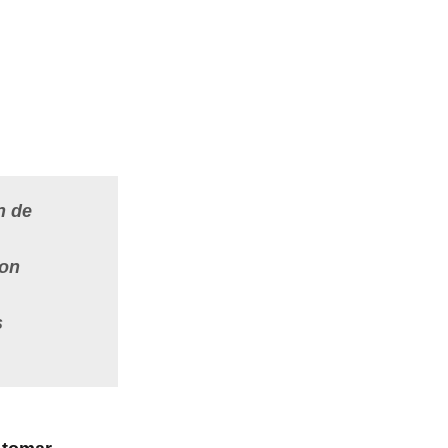
n de
son
s