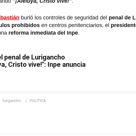
tando
"¡Aleluya, Cristo vive!"
.
ebastián
burló los controles de seguridad del
penal de 
ulos prohibidos
en centros penitenciarios, el
president
una
reforma inmediata del Inpe
.
l penal de Lurigancho
ya, Cristo vive!": Inpe anuncia
lurigancho
POLÍTICA