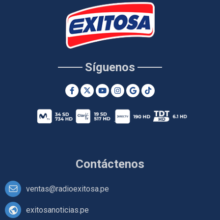
Síguenos
Contáctenos
ventas@radioexitosa.pe
exitosanoticias.pe