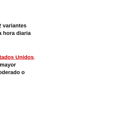
2 variantes
 hora diaria
tados Unidos
.
mayor
oderado o