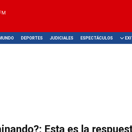
 FM
MUNDO
DEPORTES
JUDICIALES
ESPECTÁCULOS
EX
nando?: Esta es la respues