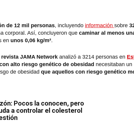
ón de 12 mil personas
, incluyendo
información
sobre
3
sa corporal. Así, concluyeron que
caminar al menos una
s en
unos 0,06 kg/m²
.
a
revista JAMA Network
analizó a 3214 personas en
Es
 con alto riesgo genético de obesidad
necesitaban un
iesgo de obesidad
que aquellos con riesgo genético m
zón: Pocos la conocen, pero
da a controlar el colesterol
estión