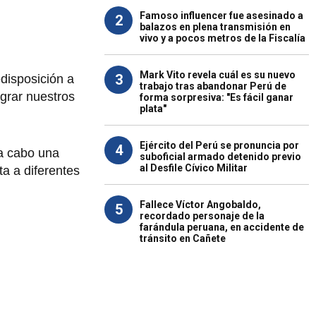
Famoso influencer fue asesinado a
2
balazos en plena transmisión en
vivo y a pocos metros de la Fiscalía
Mark Vito revela cuál es su nuevo
3
disposición a
trabajo tras abandonar Perú de
grar nuestros
forma sorpresiva: "Es fácil ganar
plata"
Ejército del Perú se pronuncia por
4
 a cabo una
suboficial armado detenido previo
al Desfile Cívico Militar
a a diferentes
Fallece Víctor Angobaldo,
5
recordado personaje de la
farándula peruana, en accidente de
tránsito en Cañete