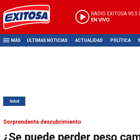
RADIO EXITOSA
95.5
EN VIVO
MÁS
ÚLTIMAS NOTICIAS
ACTUALIDAD
POLÍTICA
Salud
Sorprendente descubrimiento
¿Se puede perder peso cami