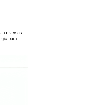
a a diversas
logía para