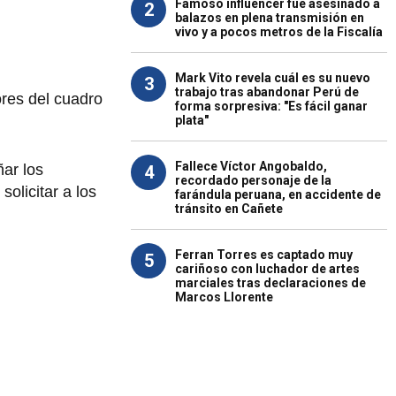
Famoso influencer fue asesinado a
2
balazos en plena transmisión en
vivo y a pocos metros de la Fiscalía
Mark Vito revela cuál es su nuevo
3
trabajo tras abandonar Perú de
ores del cuadro
forma sorpresiva: "Es fácil ganar
plata"
Fallece Víctor Angobaldo,
ar los
4
recordado personaje de la
solicitar a los
farándula peruana, en accidente de
tránsito en Cañete
Ferran Torres es captado muy
5
cariñoso con luchador de artes
marciales tras declaraciones de
Marcos Llorente