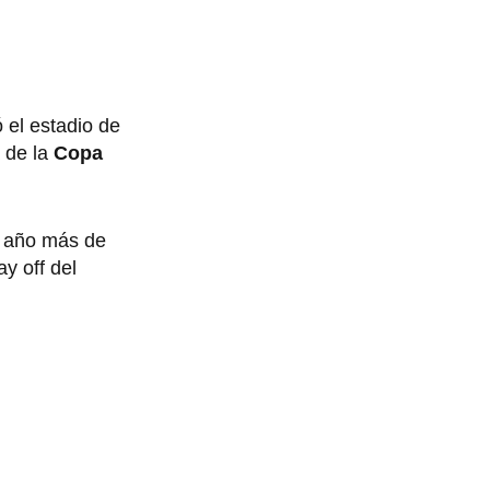
ó el estadio de
a de la
Copa
n año más de
ay off del