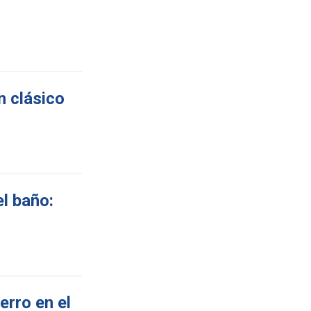
n clásico
l baño:
erro en el