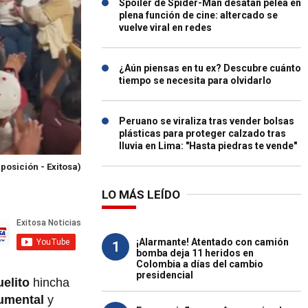
Spoiler de Spider-Man desatan pelea en
plena función de cine: altercado se
vuelve viral en redes
¿Aún piensas en tu ex? Descubre cuánto
tiempo se necesita para olvidarlo
Peruano se viraliza tras vender bolsas
plásticas para proteger calzado tras
lluvia en Lima: "Hasta piedras te vende"
osición - Exitosa)
LO MÁS LEÍDO
¡Alarmante! Atentado con camión
1
bomba deja 11 heridos en
Colombia a días del cambio
presidencial
uelito
hincha
umental
y