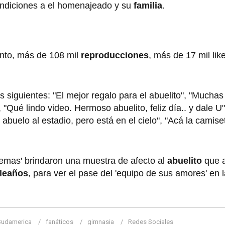
endiciones a el homenajeado y su
familia
.
ento, más de 108 mil
reproducciones
, más de 17 mil lik
siguientes: "El mejor regalo para el abuelito", "Muchas 
 "Qué lindo video. Hermoso abuelito, feliz día.. y dale U
i abuelo al estadio, pero está en el cielo", "Acá la camis
remas' brindaron una muestra de afecto al
abuelito
que a
leaños
, para ver el pase del 'equipo de sus amores' en 
Sudamerica
fanáticos
gimnasia
Redes Sociales