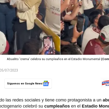
Abuelito 'crema' celebra su cumpleaños en el Estadio Monumental
(Comp
l 05/07/2023
Síguenos en Google News
o las redes sociales y tiene como protagonista a un
ab
 octogenario celebró su
cumpleaños
en el
Estadio Mon