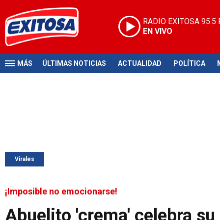
RADIO EXITOSA
95.5
EN VIVO
MÁS
ÚLTIMAS NOTICIAS
ACTUALIDAD
POLÍTICA
Virales
¡Imposible no emocionarse!
Abuelito 'crema' celebra s