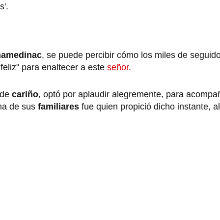
s'.
hamedinac
, se puede percibir cómo los miles de seguid
feliz" para enaltecer a este
señor
.
 de
cariño
, optó por aplaudir alegremente, para acompañ
una de sus
familiares
fue quien propició dicho instante, al 