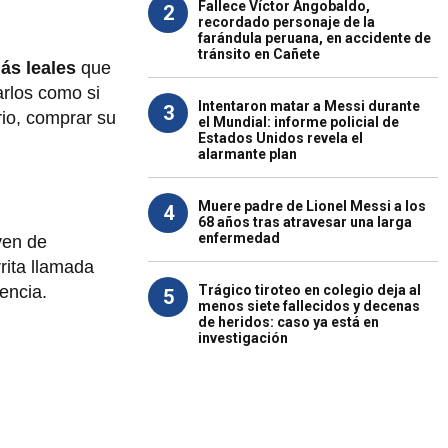
Fallece Víctor Angobaldo,
2
recordado personaje de la
farándula peruana, en accidente de
tránsito en Cañete
ás leales
que
arlos como si
Intentaron matar a Messi durante
3
rio, comprar su
el Mundial: informe policial de
Estados Unidos revela el
alarmante plan
Muere padre de Lionel Messi a los
4
68 años tras atravesar una larga
enfermedad
ven de
rita llamada
Trágico tiroteo en colegio deja al
encia.
5
menos siete fallecidos y decenas
de heridos: caso ya está en
investigación