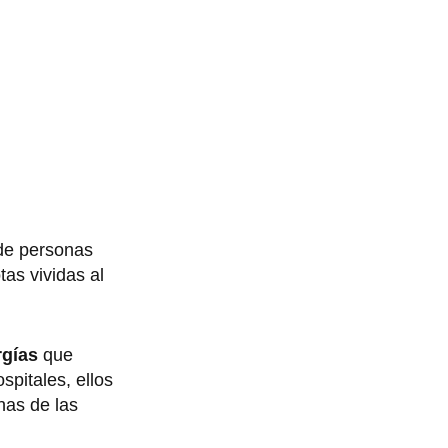
de personas
as vividas al
rgías
que
spitales, ellos
unas de las