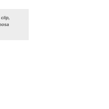
clip,
amosa