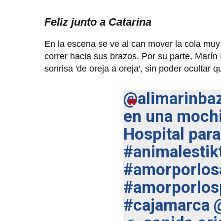
Feliz junto a Catarina
En la escena se ve al can mover la cola muy
correr hacia sus brazos. Por su parte, Mar
sonrisa 'de oreja a oreja', sin poder ocultar 
@alimarinba
en una mochi
Hospital par
#animalestik
#amorporlos
#amorporlos
#cajamarca
@