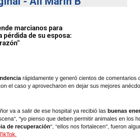
inal - Ali Marín B
ende marcianos para
la pérdida de su esposa:
orazón"
ndencia
rápidamente y generó cientos de comentarios 
con el caso y aprovecharon en dejar sus mejores anécdot
or va a salir de ese hospital ya recibió las
buenas ene
scena", "yo pienso que deben permitir animales en los ho
ia de recuperación
", "ellos nos fortalecen", fueron alg
TikTok.