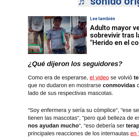
♬ sonido orig
Lee también
Adulto mayor v
sobrevivir tras 
"Herido en el c
¿Qué dijeron los seguidores?
Como era de esperarse,
el video
se volvió
te
que no dudaron en mostrarse
conmovidas
lado de sus respectivas mascotas.
"Soy enfermera y sería su cómplice", "ese señ
tienen las mascotas", "pero qué belleza de e
nos ayudan mucho
", "eso debería ser
terap
principales reacciones de los internautas
en 