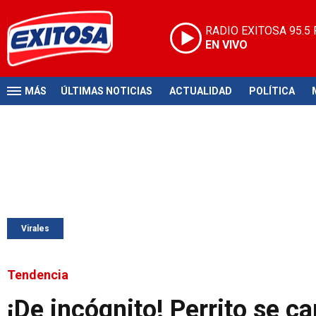
RADIO EXITOSA
95.5
EN VIVO
MÁS
ÚLTIMAS NOTICIAS
ACTUALIDAD
POLÍTICA
Virales
Tendencia
¡De incógnito! Perrito se c