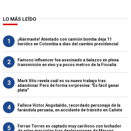
LO MÁS LEÍDO
¡Alarmante! Atentado con camión bomba deja 11
1
heridos en Colombia a días del cambio presidencial
Famoso influencer fue asesinado a balazos en plena
2
transmisión en vivo y a pocos metros de la Fiscalía
Mark Vito revela cuál es su nuevo trabajo tras
3
abandonar Perú de forma sorpresiva: "Es fácil ganar
plata"
Fallece Víctor Angobaldo, recordado personaje de la
4
farándula peruana, en accidente de tránsito en Cañete
Ferran Torres es captado muy cariñoso con luchador
5
de artes marciales tras declaraciones de Marcos