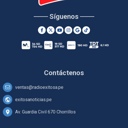
Síguenos
Contáctenos
ventas@radioexitosa.pe
exitosanoticias.pe
Av. Guardia Civil 670 Chorrillos