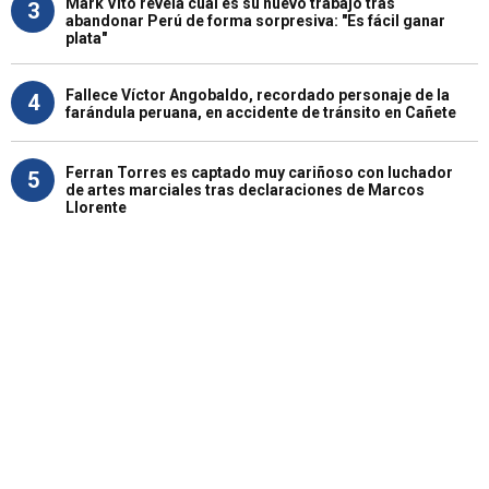
Mark Vito revela cuál es su nuevo trabajo tras
3
abandonar Perú de forma sorpresiva: "Es fácil ganar
plata"
Fallece Víctor Angobaldo, recordado personaje de la
4
farándula peruana, en accidente de tránsito en Cañete
Ferran Torres es captado muy cariñoso con luchador
5
de artes marciales tras declaraciones de Marcos
Llorente