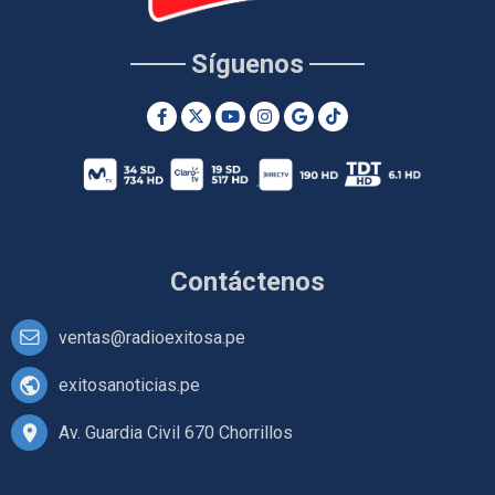
Síguenos
Contáctenos
ventas@radioexitosa.pe
exitosanoticias.pe
Av. Guardia Civil 670 Chorrillos