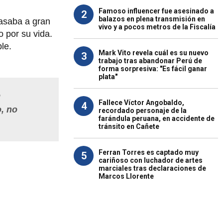
Famoso influencer fue asesinado a
2
balazos en plena transmisión en
pasaba a gran
vivo y a pocos metros de la Fiscalía
 por su vida.
le.
Mark Vito revela cuál es su nuevo
3
trabajo tras abandonar Perú de
forma sorpresiva: "Es fácil ganar
plata"
e
Fallece Víctor Angobaldo,
4
o, no
recordado personaje de la
farándula peruana, en accidente de
tránsito en Cañete
Ferran Torres es captado muy
5
cariñoso con luchador de artes
marciales tras declaraciones de
Marcos Llorente