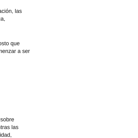
ación, las
ca,
osto que
menzar a ser
 sobre
tras las
idad,