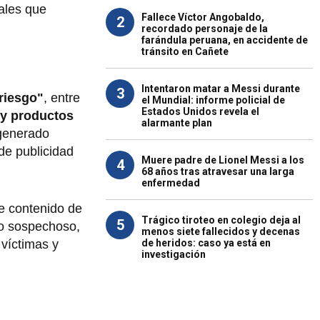
tales que
Fallece Víctor Angobaldo,
2
recordado personaje de la
farándula peruana, en accidente de
tránsito en Cañete
Intentaron matar a Messi durante
3
riesgo"
, entre
el Mundial: informe policial de
Estados Unidos revela el
 y productos
alarmante plan
 generado
de publicidad
Muere padre de Lionel Messi a los
4
68 años tras atravesar una larga
enfermedad
e contenido de
Trágico tiroteo en colegio deja al
5
io sospechoso,
menos siete fallecidos y decenas
de heridos: caso ya está en
víctimas y
investigación