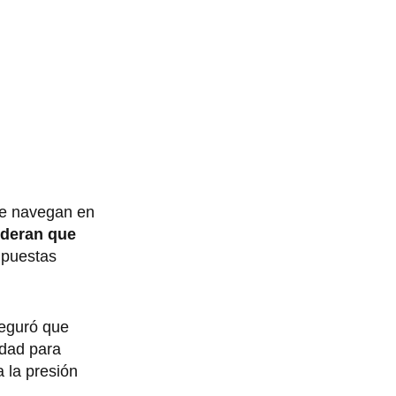
nte navegan en
ideran que
upuestas
eguró que
idad para
 la presión