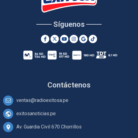
Síguenos
Contáctenos
ventas@radioexitosa.pe
exitosanoticias.pe
Av. Guardia Civil 670 Chorrillos