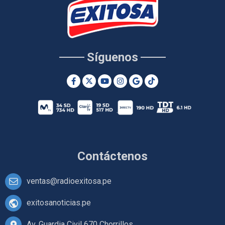
Síguenos
Contáctenos
ventas@radioexitosa.pe
exitosanoticias.pe
Av. Guardia Civil 670 Chorrillos