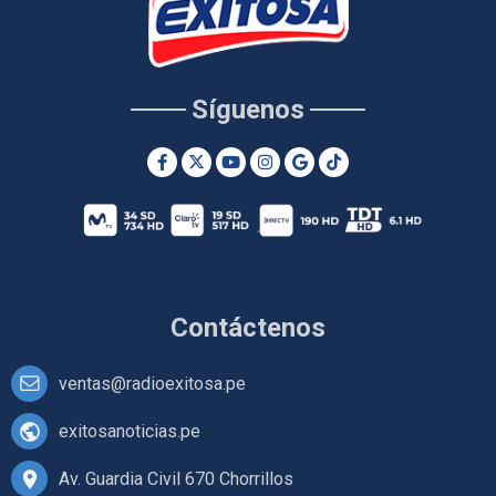
Síguenos
Contáctenos
ventas@radioexitosa.pe
exitosanoticias.pe
Av. Guardia Civil 670 Chorrillos