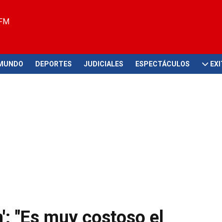
 FM
MUNDO
DEPORTES
JUDICIALES
ESPECTÁCULOS
EX
n': "Es muy costoso el