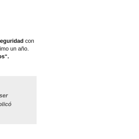
seguridad
con
nimo un año.
os".
,
ser
plicó