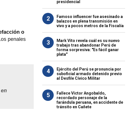
presidencial
Famoso influencer fue asesinado a
2
balazos en plena transmisión en
vivo y a pocos metros de la Fiscalía
efacción o
"Los penales
Mark Vito revela cuál es su nuevo
3
trabajo tras abandonar Perú de
forma sorpresiva: "Es fácil ganar
plata"
Ejército del Perú se pronuncia por
4
suboficial armado detenido previo
al Desfile Cívico Militar
 en
Fallece Víctor Angobaldo,
5
recordado personaje de la
farándula peruana, en accidente de
tránsito en Cañete