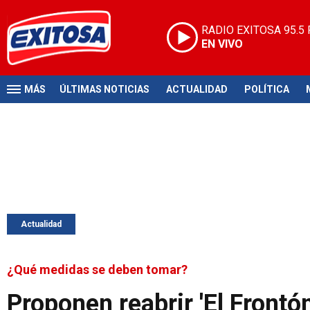
RADIO EXITOSA
95.5
EN VIVO
MÁS
ÚLTIMAS NOTICIAS
ACTUALIDAD
POLÍTICA
Actualidad
¿Qué medidas se deben tomar?
Proponen reabrir 'El Frontó