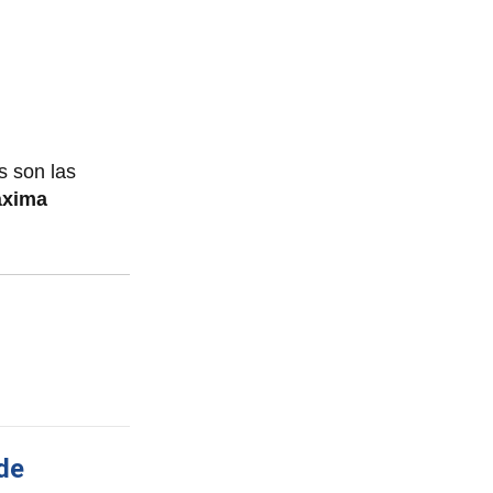
s son las
áxima
de