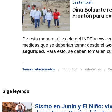
Lee también
Dina Boluarte rea
Frontón para ev
De esta manera, el exjefe del INPE y exvicemi
medidas que se deberían tomar desde el
Go
seguridad.
Para esto, se deben tomar en cue
Temas relacionados
'El Frontón'
estrategias
Ge
Siga leyendo
Sismo en Junín y El Niño: v