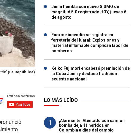
Junín tiembla con nuevo SISMO de
magnitud 5.0 registrado HOY, jueves 6
de agosto
Enorme incendio se registra en
ferretería de Huaral: Explosiones y
material inflamable complican labor de
bomberos
Keiko Fujimori encabezó premiación de
ntón'
(La República)
la Copa Junín y destacó tradición
ecuestre nacional
LO MÁS LEÍDO
¡Alarmante! Atentado con camión
1
pronunció
bomba deja 11 heridos en
cimiento
Colombia a días del cambio