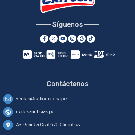
Síguenos
Contáctenos
ventas@radioexitosa.pe
exitosanoticias.pe
Av. Guardia Civil 670 Chorrillos