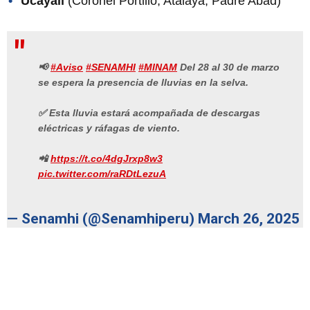
Ucayali
(Coronel Portillo, Atalaya, Padre Abad)
📢
#Aviso
#SENAMHI
#MINAM
Del 28 al 30 de marzo
se espera la presencia de lluvias en la selva.
✅ Esta lluvia estará acompañada de descargas
eléctricas y ráfagas de viento.
📲
https://t.co/4dgJrxp8w3
pic.twitter.com/raRDtLezuA
— Senamhi (@Senamhiperu)
March 26, 2025