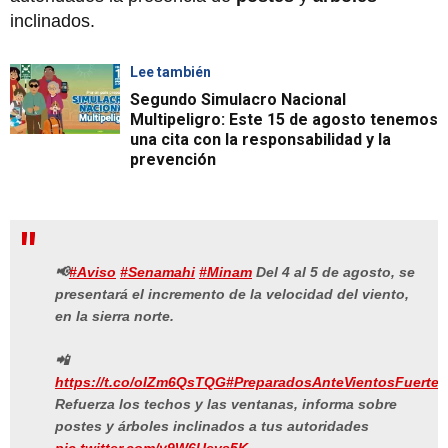
inclinados.
Lee también
Segundo Simulacro Nacional
Multipeligro: Este 15 de agosto tenemos
una cita con la responsabilidad y la
prevención
📢
#Aviso
#Senamahi
#Minam
Del 4 al 5 de agosto, se
presentará el incremento de la velocidad del viento,
en la sierra norte.
📲
https://t.co/oIZm6QsTQG
#PreparadosAnteVientosFuertes
Refuerza los techos y las ventanas, informa sobre
postes y árboles inclinados a tus autoridades