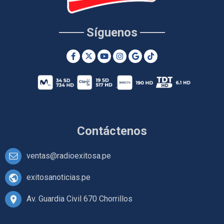
Síguenos
Contáctenos
ventas@radioexitosa.pe
exitosanoticias.pe
Av. Guardia Civil 670 Chorrillos