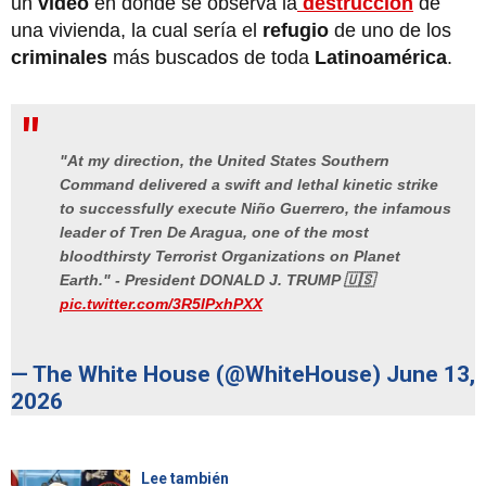
un
video
en donde se observa la
destrucción
de
una vivienda, la cual sería el
refugio
de uno de los
criminales
más buscados de toda
Latinoamérica
.
"At my direction, the United States Southern
Command delivered a swift and lethal kinetic strike
to successfully execute Niño Guerrero, the infamous
leader of Tren De Aragua, one of the most
bloodthirsty Terrorist Organizations on Planet
Earth." - President DONALD J. TRUMP 🇺🇸
pic.twitter.com/3R5IPxhPXX
— The White House (@WhiteHouse)
June 13,
2026
Lee también