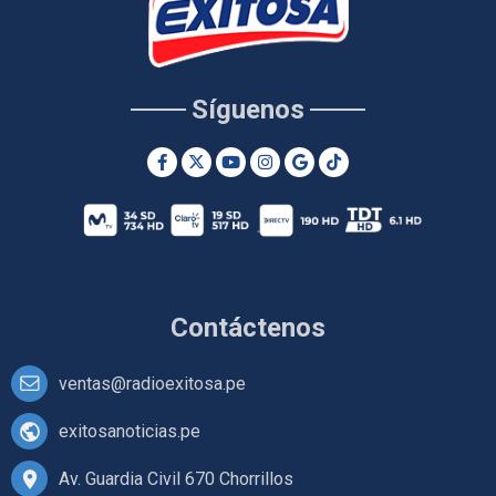
Síguenos
Contáctenos
ventas@radioexitosa.pe
exitosanoticias.pe
Av. Guardia Civil 670 Chorrillos