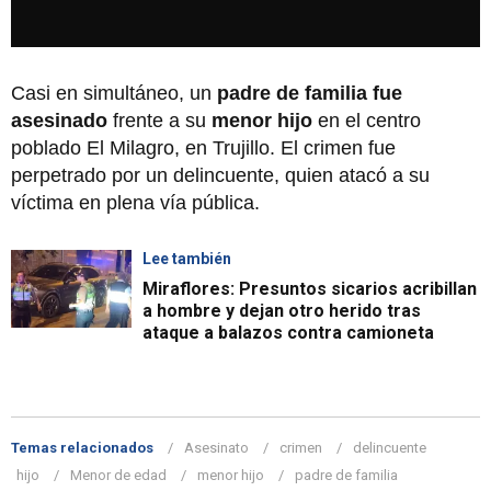
Casi en simultáneo, un
padre de familia fue
asesinado
frente a su
menor hijo
en el centro
poblado El Milagro, en Trujillo. El crimen fue
perpetrado por un delincuente, quien atacó a su
víctima en plena vía pública.
Lee también
Miraflores: Presuntos sicarios acribillan
a hombre y dejan otro herido tras
ataque a balazos contra camioneta
Temas relacionados
Asesinato
crimen
delincuente
hijo
Menor de edad
menor hijo
padre de familia