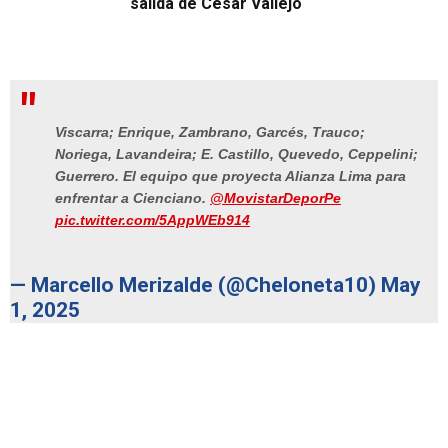
salida de César Vallejo
Viscarra; Enrique, Zambrano, Garcés, Trauco;
Noriega, Lavandeira; E. Castillo, Quevedo, Ceppelini;
Guerrero. El equipo que proyecta Alianza Lima para
enfrentar a Cienciano.
@MovistarDeporPe
pic.twitter.com/5AppWEb914
— Marcello Merizalde (@Cheloneta10)
May
1, 2025