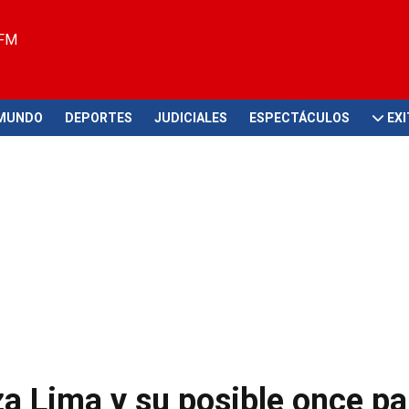
 FM
MUNDO
DEPORTES
JUDICIALES
ESPECTÁCULOS
EX
nza Lima y su posible once pa