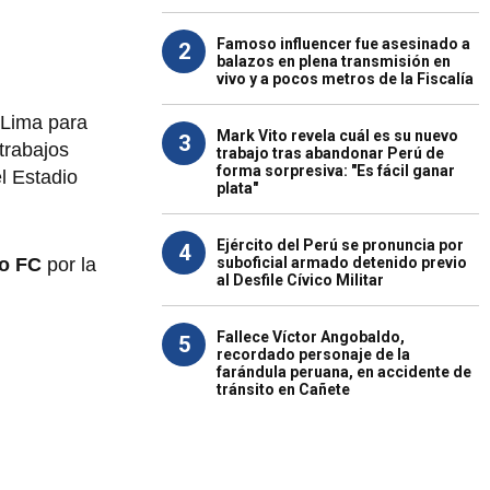
Famoso influencer fue asesinado a
2
balazos en plena transmisión en
vivo y a pocos metros de la Fiscalía
e Lima para
Mark Vito revela cuál es su nuevo
3
trabajos
trabajo tras abandonar Perú de
forma sorpresiva: "Es fácil ganar
l Estadio
plata"
Ejército del Perú se pronuncia por
4
suboficial armado detenido previo
o FC
por la
al Desfile Cívico Militar
Fallece Víctor Angobaldo,
5
recordado personaje de la
farándula peruana, en accidente de
tránsito en Cañete