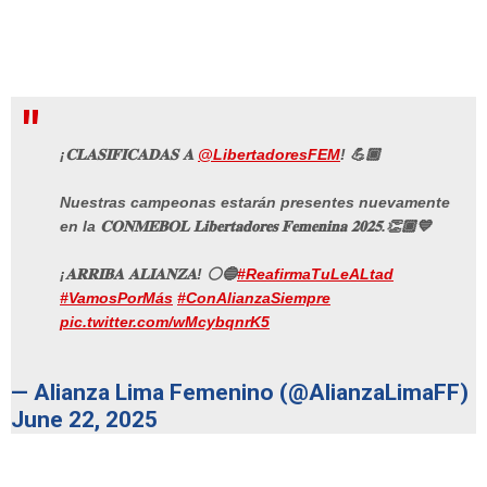
¡𝐂𝐋𝐀𝐒𝐈𝐅𝐈𝐂𝐀𝐃𝐀𝐒 𝐀
@LibertadoresFEM
! 💪🏾
Nuestras campeonas estarán presentes nuevamente
en la 𝐂𝐎𝐍𝐌𝐄𝐁𝐎𝐋 𝐋𝐢𝐛𝐞𝐫𝐭𝐚𝐝𝐨𝐫𝐞𝐬 𝐅𝐞𝐦𝐞𝐧𝐢𝐧𝐚 𝟐𝟎𝟐𝟓.👏🏾💙
¡𝐀𝐑𝐑𝐈𝐁𝐀 𝐀𝐋𝐈𝐀𝐍𝐙𝐀! ⚪️🔵
#ReafirmaTuLeALtad
#VamosPorMás
#ConAlianzaSiempre
pic.twitter.com/wMcybqnrK5
— Alianza Lima Femenino (@AlianzaLimaFF)
June 22, 2025