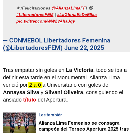
⭐️ ¡Felicitaciones
@AlianzaLimaFF
! 😍
#LibertadoresFEM
|
#LaGloriaEsDeEllas
pic.twitter.com/WW2VAhaJqy
— CONMEBOL Libertadores Femenina
(@LibertadoresFEM)
June 22, 2025
Tras empatar sin goles en
La Victoria
, todo se iba a
definir esta tarde en el Monumental. Alianza Lima
venció por
2 a 0
a Universitario con goles de
Annaysa Silva
y
Silvani Oliveira
, consiguiendo el
ansiado
título
del Apertura.
Lee también
Alianza Lima Femenino se consagra
campeón del Torneo Apertura 2025 tras