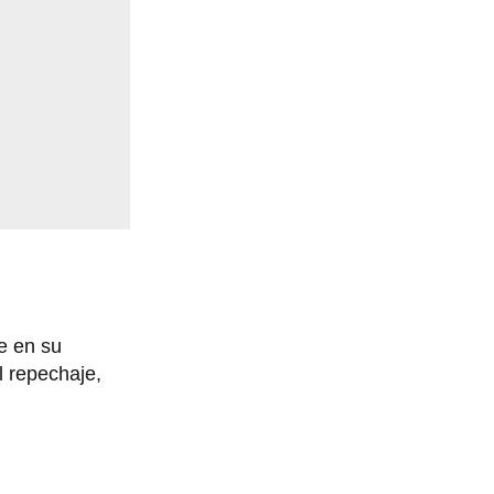
e en su
l repechaje,