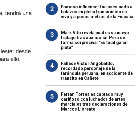
Famoso influencer fue asesinado a
2
balazos en plena transmisión en
ta, tendrá una
vivo y a pocos metros de la Fiscalía
Mark Vito revela cuál es su nuevo
3
trabajo tras abandonar Perú de
forma sorpresiva: "Es fácil ganar
plata"
eleste" desde
ara ello,
Fallece Víctor Angobaldo,
4
recordado personaje de la
farándula peruana, en accidente de
tránsito en Cañete
Ferran Torres es captado muy
5
cariñoso con luchador de artes
marciales tras declaraciones de
Marcos Llorente