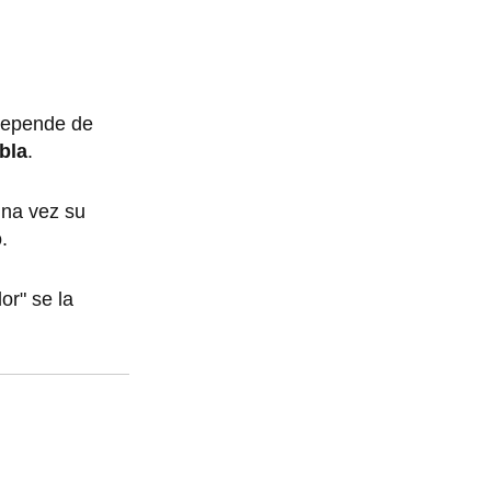
 depende de
bla
.
una vez su
o.
or" se la