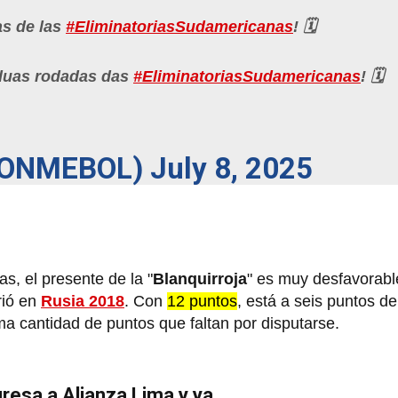
as de las
#EliminatoriasSudamericanas
! 🗓️
 duas rodadas das
#EliminatoriasSudamericanas
! 🗓️
CONMEBOL)
July 8, 2025
s, el presente de la "
Blanquirroja
" es muy desfavorabl
rió en
Rusia 2018
. Con
12 puntos
, está a seis puntos de
a cantidad de puntos que faltan por disputarse.
resa a Alianza Lima y ya