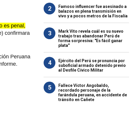
Famoso influencer fue asesinado a
2
balazos en plena transmisión en
vivo y a pocos metros de la Fiscalía
o es penal,
Mark Vito revela cuál es su nuevo
3
e) confirmara
trabajo tras abandonar Perú de
forma sorpresiva: "Es fácil ganar
plata"
ación Peruana
Ejército del Perú se pronuncia por
4
informe.
suboficial armado detenido previo
al Desfile Cívico Militar
Fallece Víctor Angobaldo,
5
recordado personaje de la
farándula peruana, en accidente de
tránsito en Cañete