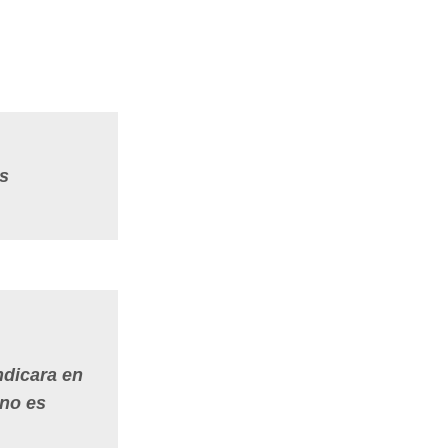
es
ndicara en
 no es