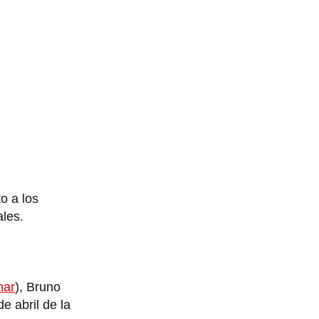
o a los
ales.
nar
), Bruno
e abril de la