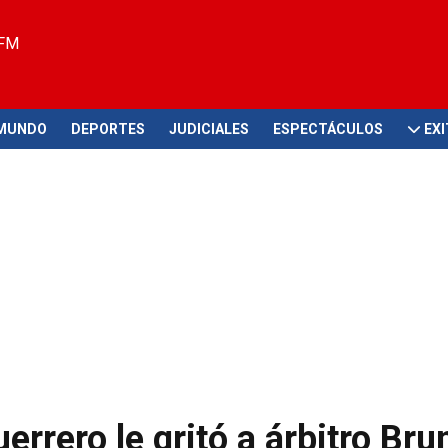
 FM
MUNDO
DEPORTES
JUDICIALES
ESPECTÁCULOS
EX
uerrero le gritó a árbitro Bru