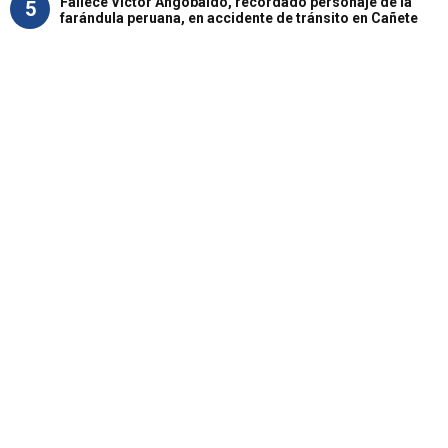
Fallece Víctor Angobaldo, recordado personaje de la
5
farándula peruana, en accidente de tránsito en Cañete