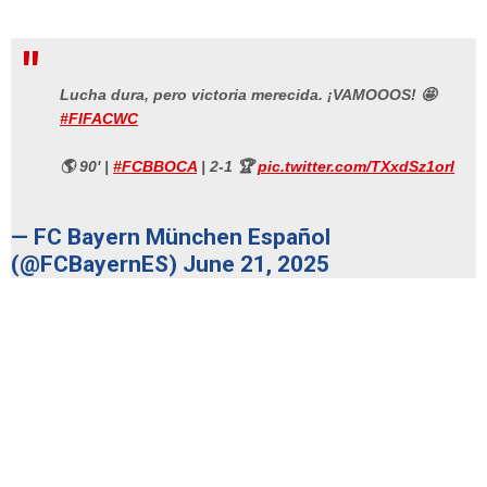
Lucha dura, pero victoria merecida. ¡VAMOOOS! 🤩
#FIFACWC
🌎 90' |
#FCBBOCA
| 2-1 🏆
pic.twitter.com/TXxdSz1orl
— FC Bayern München Español
(@FCBayernES)
June 21, 2025