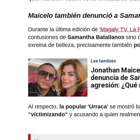
Maicelo también denunció a Saman
Durante la última edición de
'Magaly TV, La 
contusiones de
Samantha Batallanos
sino 
exreina de belleza, precisamente también
po
Lee también
Jonathan Maicel
denuncia de Sa
agresión: ¿Qué 
Al respecto,
la popular 'Urraca'
se mostró b
"victimizando"
y acusando a quien realmente