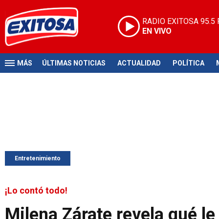
RADIO EXITOSA
95.5
EN VIVO
MÁS
ÚLTIMAS NOTICIAS
ACTUALIDAD
POLÍTICA
Entretenimiento
¡Lo contó todo!
Milena Zárate revela qué le