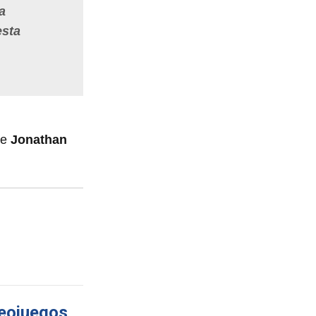
a
esta
ue
Jonathan
deojuegos