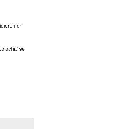
idieron en
colocha'
se