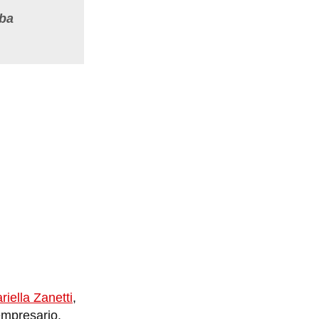
aba
riella Zanetti
,
empresario.