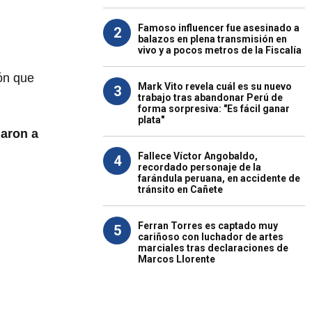
Famoso influencer fue asesinado a
2
balazos en plena transmisión en
vivo y a pocos metros de la Fiscalía
ón que
Mark Vito revela cuál es su nuevo
3
trabajo tras abandonar Perú de
forma sorpresiva: "Es fácil ganar
plata"
garon a
Fallece Víctor Angobaldo,
4
recordado personaje de la
farándula peruana, en accidente de
tránsito en Cañete
Ferran Torres es captado muy
5
cariñoso con luchador de artes
marciales tras declaraciones de
Marcos Llorente