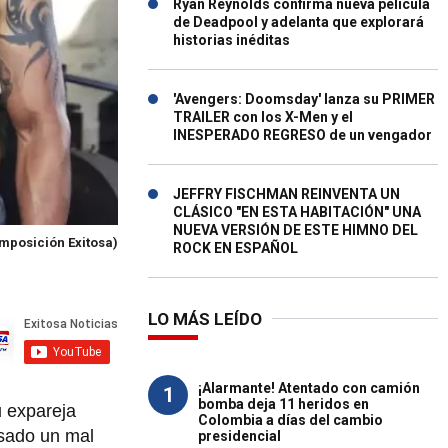
Ryan Reynolds confirma nueva película
de Deadpool y adelanta que explorará
historias inéditas
'Avengers: Doomsday' lanza su PRIMER
TRAILER con los X-Men y el
INESPERADO REGRESO de un vengador
JEFFRY FISCHMAN REINVENTA UN
CLÁSICO "EN ESTA HABITACIÓN" UNA
NUEVA VERSIÓN DE ESTE HIMNO DEL
mposición Exitosa)
ROCK EN ESPAÑOL
LO MÁS LEÍDO
¡Alarmante! Atentado con camión
1
bomba deja 11 heridos en
u expareja
Colombia a días del cambio
asado un mal
presidencial