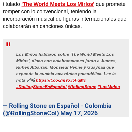
titulado
'The World Meets Los Mirlos'
que promete
romper con lo convencional, teniendo la
incorporación musical de figuras internacionales que
colaborarán en canciones únicas.
Los Mirlos hablaron sobre 'The World Meets Los
Mirlos', disco con colaboraciones junto a Juanes,
Rubén Albarrán, Monsieur Periné y Guaynaa que
expande la cumbia amazónica psicodélica. Lee la
nota 🔗📲
https://t.co/2mYoJ5FqMc
#RollingStoneEnEspañol
#RollingStone
#LosMirlos
— Rolling Stone en Español - Colombia
(@RollingStoneCol)
May 17, 2026