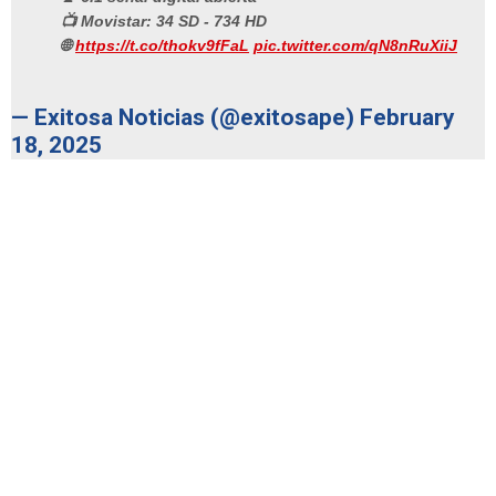
📺 Movistar: 34 SD - 734 HD
🌐
https://t.co/thokv9fFaL
pic.twitter.com/qN8nRuXiiJ
— Exitosa Noticias (@exitosape)
February
18, 2025