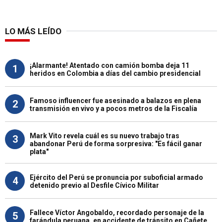
LO MÁS LEÍDO
¡Alarmante! Atentado con camión bomba deja 11
1
heridos en Colombia a días del cambio presidencial
Famoso influencer fue asesinado a balazos en plena
2
transmisión en vivo y a pocos metros de la Fiscalía
Mark Vito revela cuál es su nuevo trabajo tras
3
abandonar Perú de forma sorpresiva: "Es fácil ganar
plata"
Ejército del Perú se pronuncia por suboficial armado
4
detenido previo al Desfile Cívico Militar
Fallece Víctor Angobaldo, recordado personaje de la
5
farándula peruana, en accidente de tránsito en Cañete