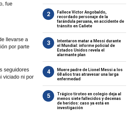
o, fue
Fallece Víctor Angobaldo,
2
recordado personaje de la
farándula peruana, en accidente de
tránsito en Cañete
de llevarse a
Intentaron matar a Messi durante
3
el Mundial: informe policial de
ión por parte
Estados Unidos revela el
alarmante plan
us seguidores
Muere padre de Lionel Messi a los
4
68 años tras atravesar una larga
 viciado ni por
enfermedad
Trágico tiroteo en colegio deja al
5
menos siete fallecidos y decenas
de heridos: caso ya está en
investigación