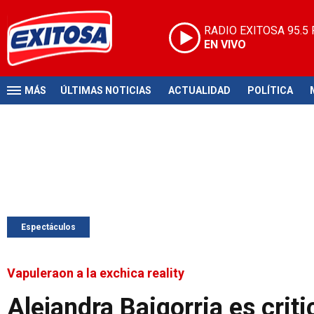
RADIO EXITOSA
95.5
EN VIVO
MÁS
ÚLTIMAS NOTICIAS
ACTUALIDAD
POLÍTICA
Espectáculos
Vapuleraon a la exchica reality
Alejandra Baigorria es crit