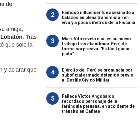
ma de
Famoso influencer fue asesinado a
2
balazos en plena transmisión en
vivo y a pocos metros de la Fiscalía
 su amiga,
 Lobatón
. Tras
Mark Vito revela cuál es su nuevo
3
trabajo tras abandonar Perú de
tó que solo la
forma sorpresiva: "Es fácil ganar
plata"
n y aclarar que
Ejército del Perú se pronuncia por
4
suboficial armado detenido previo
al Desfile Cívico Militar
Fallece Víctor Angobaldo,
5
recordado personaje de la
farándula peruana, en accidente de
tránsito en Cañete