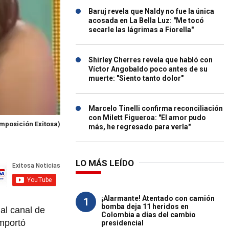
Baruj revela que Naldy no fue la única
acosada en La Bella Luz: "Me tocó
secarle las lágrimas a Fiorella"
Shirley Cherres revela que habló con
Víctor Angobaldo poco antes de su
muerte: "Siento tanto dolor"
Marcelo Tinelli confirma reconciliación
con Milett Figueroa: "El amor pudo
mposición Exitosa)
más, he regresado para verla"
LO MÁS LEÍDO
¡Alarmante! Atentado con camión
1
bomba deja 11 heridos en
al canal de
Colombia a días del cambio
importó
presidencial