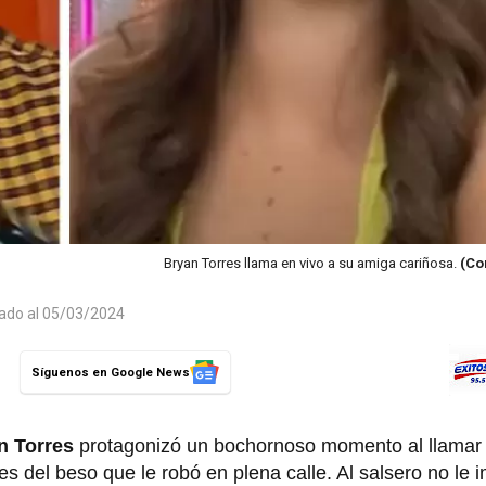
Bryan Torres llama en vivo a su amiga cariñosa.
(Co
zado al 05/03/2024
Síguenos en Google News
n Torres
protagonizó un bochornoso momento al llamar 
s del beso que le robó en plena calle. Al salsero no le 