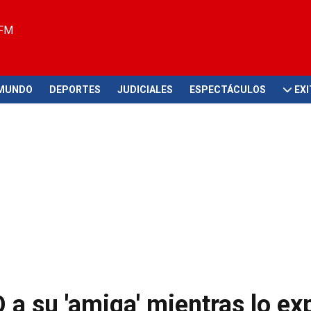
 FM
MUNDO
DEPORTES
JUDICIALES
ESPECTÁCULOS
EX
 a su 'amiga' mientras lo ex