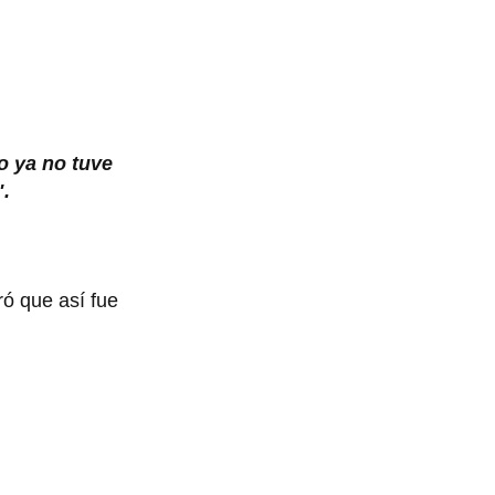
o ya no tuve
".
ó que así fue