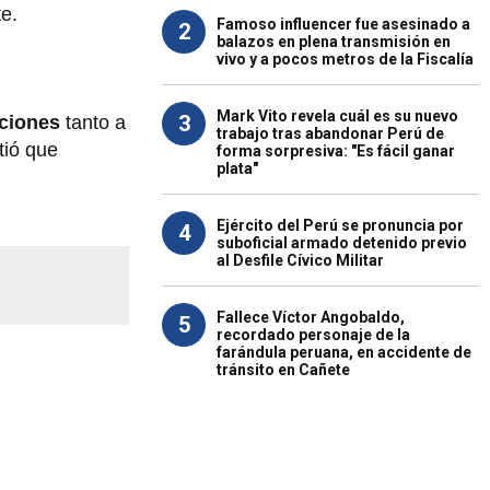
te.
Famoso influencer fue asesinado a
2
balazos en plena transmisión en
vivo y a pocos metros de la Fiscalía
Mark Vito revela cuál es su nuevo
3
aciones
tanto a
trabajo tras abandonar Perú de
tió que
forma sorpresiva: "Es fácil ganar
plata"
Ejército del Perú se pronuncia por
4
suboficial armado detenido previo
al Desfile Cívico Militar
Fallece Víctor Angobaldo,
5
recordado personaje de la
farándula peruana, en accidente de
tránsito en Cañete