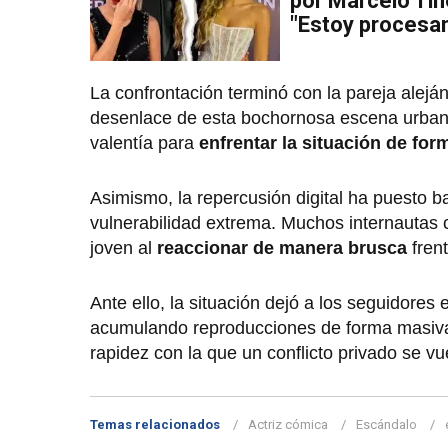
por Marcelo Tine
"Estoy procesa
La confrontación terminó con la pareja alejá
desenlace de esta bochornosa escena urbana.
valentía para
enfrentar la situación de for
Asimismo, la repercusión digital ha puesto b
vulnerabilidad extrema. Muchos internautas cu
joven al
reaccionar de manera brusca
frent
Ante ello, la situación dejó a los seguidores e
acumulando reproducciones de forma masiv
rapidez con la que un conflicto privado se v
Temas relacionados
Actriz cómica
Escándalo