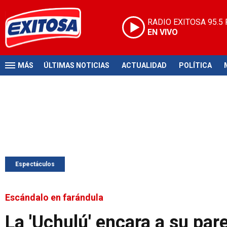
RADIO EXITOSA
95.5
EN VIVO
MÁS
ÚLTIMAS NOTICIAS
ACTUALIDAD
POLÍTICA
Espectáculos
Escándalo en farándula
La 'Uchulú' encara a su parej