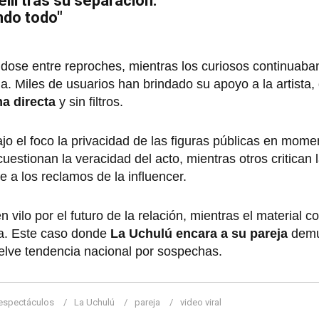
lli tras su separación:
ndo todo"
ndose entre reproches, mientras los curiosos continuaba
 Miles de usuarios han brindado su apoyo a la artista,
ma directa
y sin filtros.
ajo el foco la privacidad de las figuras públicas en mom
estionan la veracidad del acto, mientras otros critican l
e a los reclamos de la influencer.
n vilo por el futuro de la relación, mientras el material c
a. Este caso donde
La Uchulú encara a su pareja
demu
uelve tendencia nacional por sospechas.
espectáculos
La Uchulú
pareja
video viral