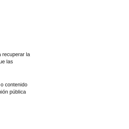
a recuperar la
ue las
 o contenido
inión pública