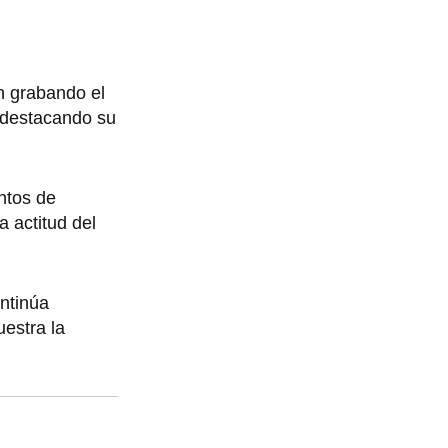
n grabando el
 destacando su
entos de
a actitud del
ontinúa
estra la