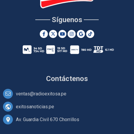
Síguenos
Contáctenos
ventas@radioexitosa.pe
exitosanoticias.pe
Av. Guardia Civil 670 Chorrillos