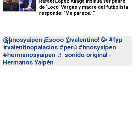
Rafael López Aliaga insinúa ser padre
de 'Loco' Vargas y madre del futbolista
responde: "Me parece..."
@hnosyaipen
¡Esooo @valentino! 🥳
#fyp
#valentinopalacios
#perú
#hnosyaipen
#hermanosyaipen
♬ sonido original -
Hermanos Yaipén