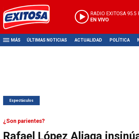
RADIO EXITOSA
95.5
EN VIVO
MÁS
ÚLTIMAS NOTICIAS
ACTUALIDAD
POLÍTICA
Espectáculos
¿Son parientes?
Rafael López Aliaga insinúa