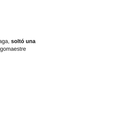
iaga,
soltó una
urgomaestre