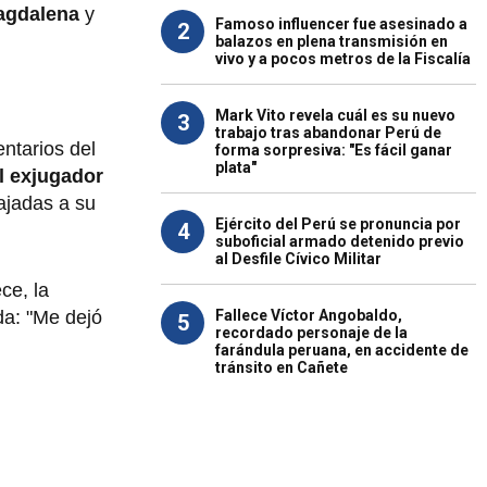
agdalena
y
Famoso influencer fue asesinado a
2
balazos en plena transmisión en
vivo y a pocos metros de la Fiscalía
Mark Vito revela cuál es su nuevo
3
trabajo tras abandonar Perú de
ntarios del
forma sorpresiva: "Es fácil ganar
plata"
el exjugador
ajadas a su
Ejército del Perú se pronuncia por
4
suboficial armado detenido previo
al Desfile Cívico Militar
ce, la
Fallece Víctor Angobaldo,
da: "Me dejó
5
recordado personaje de la
farándula peruana, en accidente de
tránsito en Cañete