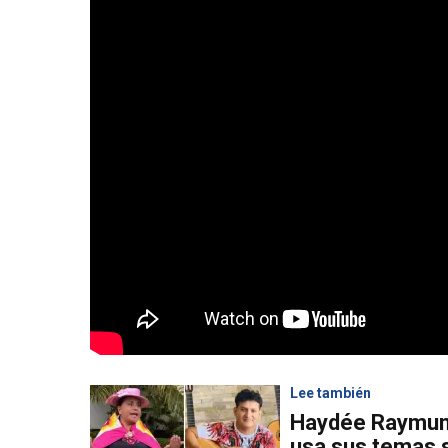
Lee también
Haydée Raymun
usa sus temas s