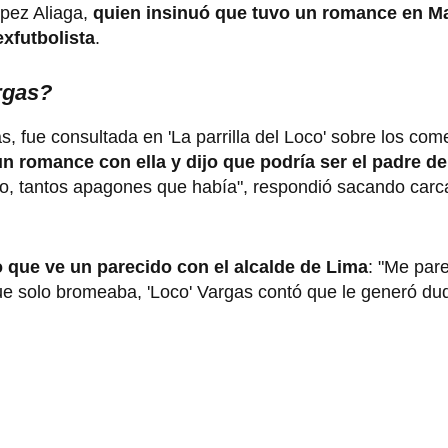
ópez Aliaga,
quien insinuó que tuvo un romance en M
exfutbolista
.
rgas?
fue consultada en 'La parrilla del Loco' sobre los come
un romance con ella y dijo que podría ser el padre d
do, tantos apagones que había", respondió sacando carc
 que ve un parecido con el alcalde de Lima
: "Me pare
 que solo bromeaba, 'Loco' Vargas contó que le generó du