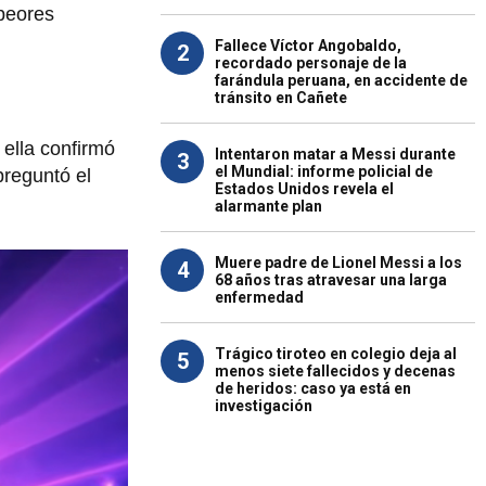
 peores
Fallece Víctor Angobaldo,
2
recordado personaje de la
farándula peruana, en accidente de
tránsito en Cañete
 ella confirmó
Intentaron matar a Messi durante
3
el Mundial: informe policial de
preguntó el
Estados Unidos revela el
alarmante plan
Muere padre de Lionel Messi a los
4
68 años tras atravesar una larga
enfermedad
Trágico tiroteo en colegio deja al
5
menos siete fallecidos y decenas
de heridos: caso ya está en
investigación