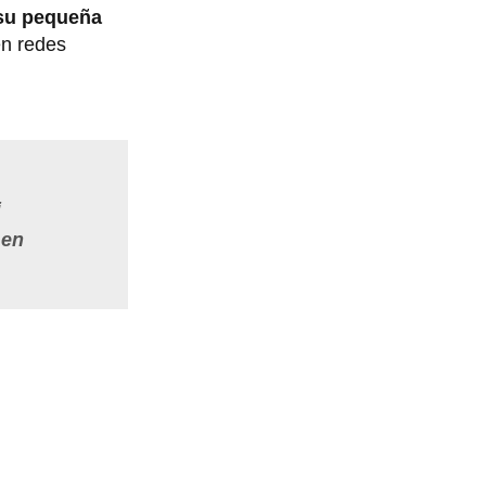
 su pequeña
en redes
i
 en