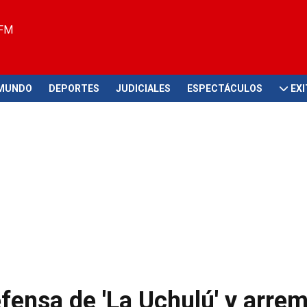
 FM
MUNDO
DEPORTES
JUDICIALES
ESPECTÁCULOS
EX
fensa de 'La Uchulú' y arre