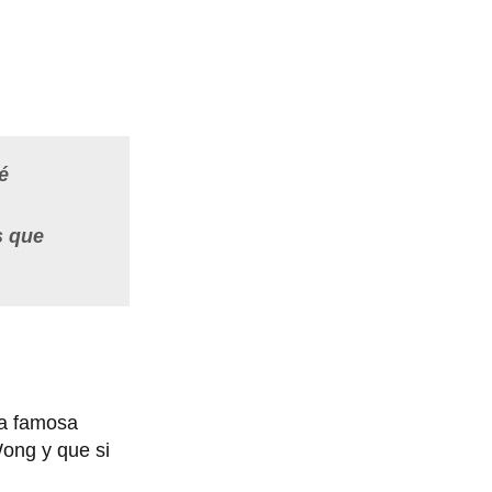
é
s que
la famosa
Wong y que si