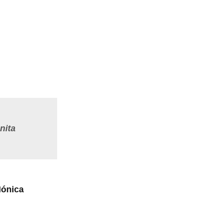
nita
ónica