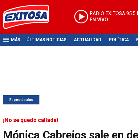
RADIO EXITOSA
95.5
EN VIVO
MÁS
ÚLTIMAS NOTICIAS
ACTUALIDAD
POLÍTICA
Espectáculos
¡No se quedó callada!
Mónica Cabrejos sale en de