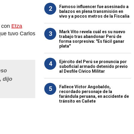
Famoso influencer fue asesinado a
2
balazos en plena transmisión en
vivo y a pocos metros de la Fiscalía
o con
Etza
Mark Vito revela cuál es su nuevo
3
que tuvo Carlos
trabajo tras abandonar Perú de
forma sorpresiva: "Es fácil ganar
plata"
Ejército del Perú se pronuncia por
4
suboficial armado detenido previo
eso
al Desfile Cívico Militar
 dijo
Fallece Víctor Angobaldo,
5
recordado personaje de la
farándula peruana, en accidente de
tránsito en Cañete