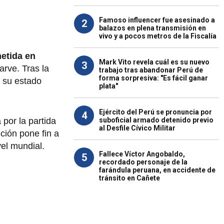
Famoso influencer fue asesinado a
2
balazos en plena transmisión en
vivo y a pocos metros de la Fiscalía
etida en
Mark Vito revela cuál es su nuevo
3
arve. Tras la
trabajo tras abandonar Perú de
forma sorpresiva: "Es fácil ganar
e su estado
plata"
Ejército del Perú se pronuncia por
4
suboficial armado detenido previo
 por la partida
al Desfile Cívico Militar
ción pone fin a
vel mundial.
Fallece Víctor Angobaldo,
5
recordado personaje de la
farándula peruana, en accidente de
tránsito en Cañete