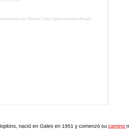
compartida por Bonnie Tyler (@bonnietylerofficial)
 Hopkins, nació en Gales en 1951 y comenzó su
camino
m