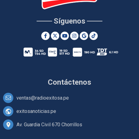
Síguenos
Contáctenos
ventas@radioexitosa.pe
exitosanoticias.pe
Av. Guardia Civil 670 Chorrillos