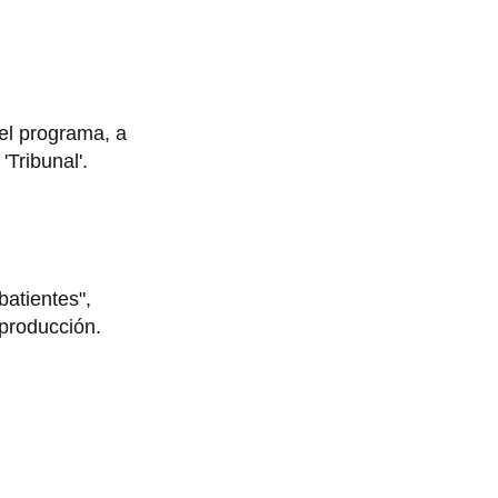
el programa, a
'Tribunal'.
batientes",
producción.