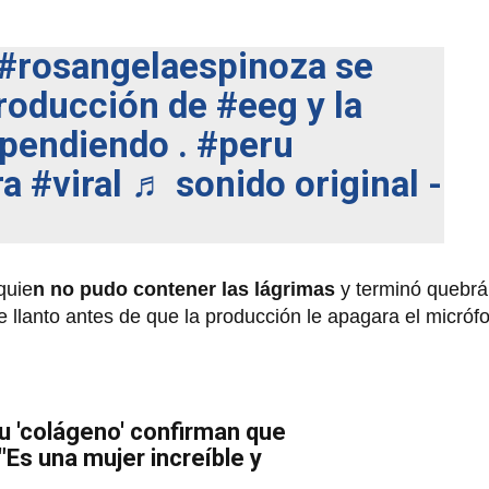
#rosangelaespinoza
se
roducción de
#eeg
y la
pendiendo .
#peru
ra
#viral
♬ sonido original -
quie
n no pudo contener las lágrimas
y terminó quebrá
e llanto antes de que la producción le apagara el micrófo
u 'colágeno' confirman que
"Es una mujer increíble y