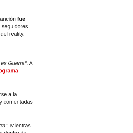
sanción
fue
s seguidores
del reality.
 es Guerra"
. A
ograma
rse a la
s y comentadas
ra"
. Mientras
s dentro del