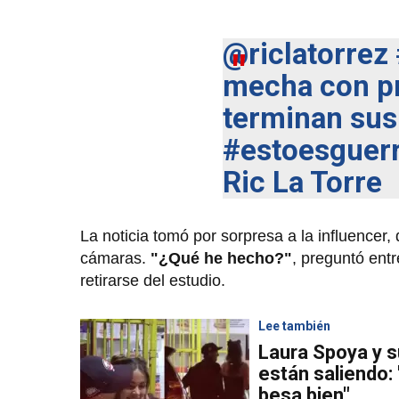
@riclatorrez
mecha con p
terminan sus
#estoesguer
Ric La Torre
La noticia tomó por sorpresa a la influencer, 
cámaras.
"¿Qué he hecho?"
, preguntó entr
retirarse del estudio.
Lee también
Laura Spoya y s
están saliendo: 
besa bien"