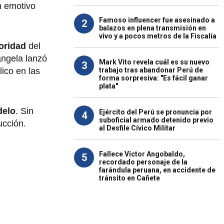
n emotivo
Famoso influencer fue asesinado a
2
balazos en plena transmisión en
vivo y a pocos metros de la Fiscalía
oridad
del
ángela lanzó
Mark Vito revela cuál es su nuevo
3
trabajo tras abandonar Perú de
lico en las
forma sorpresiva: "Es fácil ganar
plata"
delo
. Sin
Ejército del Perú se pronuncia por
4
suboficial armado detenido previo
ucción.
al Desfile Cívico Militar
Fallece Víctor Angobaldo,
5
recordado personaje de la
farándula peruana, en accidente de
tránsito en Cañete