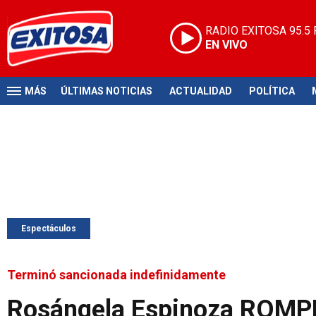
RADIO EXITOSA
95.5
EN VIVO
MÁS
ÚLTIMAS NOTICIAS
ACTUALIDAD
POLÍTICA
Espectáculos
Terminó sancionada indefinidamente
Rosángela Espinoza ROMPE